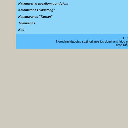
Katamaranai apvaliom gondolom
Katamaranas "Mustang"
Katamaranas "Tarpan"
Trimaranas
Kita
DR
Norėdami daugiau sužinoti apie jus dominantį laivo 
arba raš